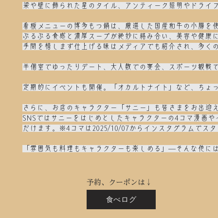
梁や壁に飾られた星のタイル、アンティーク照明やドライ
看板メニューの博多もつ鍋は、厳選した国産和牛の小腸を
ぷるぷる食感と濃厚スープが絶妙に絡み合い、美容や健康
手間を惜しまず仕上げる味はメディアでも紹介され、多く
半個室でゆったりデート、大人数での宴会、スポーツ観戦
​定期的にイベントも開催。「オカルトナイト」など、ちょ
さらに、お店のキャラクター「サニー」も皆さまをお出迎
SNSではサニーをはじめとしたキャラクターの4コマ漫画
だけます。※4コマは2025/10/07からインスタグラムでス
「雰囲気も料理もキャラクターも楽しめる」—そんな他に
予約、クーポンは↓
食べログ